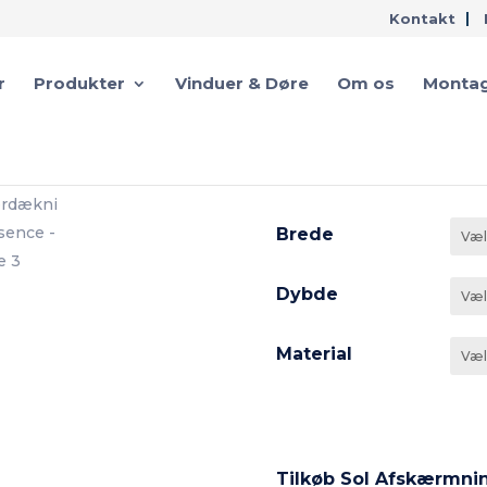
Kontakt
r
Produkter
Vinduer & Døre
Om os
Montag
Overdækni
Brede
Dybde
Material
Tilkøb Sol Afskærmni