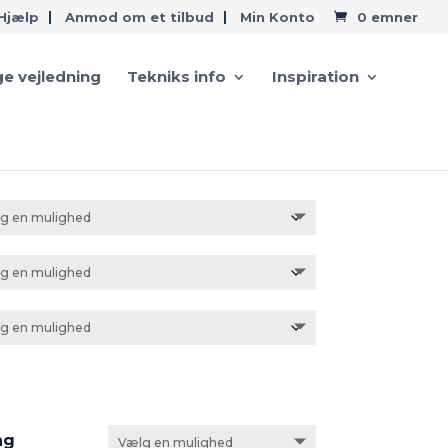
Hjælp
Anmod om et tilbud
Min Konto
0 emner
e vejledning
Tekniks info
Inspiration
ng Essence
ng