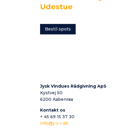
Udestue
Bestil spots
Jysk Vindues Rådgivning ApS
Kystvej 50
6200 Aabenraa
Kontakt os
+ 45 69 15 37 30
info@j-v-r.dk