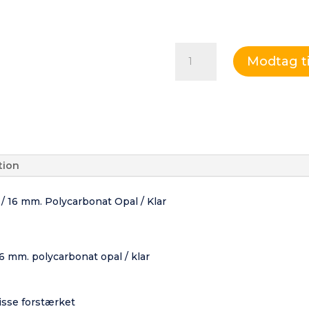
Overdækning
Modtag t
Essence
antal
tion
 / 16 mm. Polycarbonat Opal / Klar
16 mm. polycarbonat opal / klar
isse forstærket